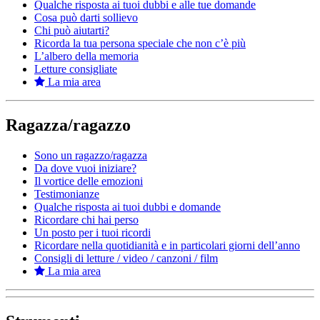
Qualche risposta ai tuoi dubbi e alle tue domande
Cosa può darti sollievo
Chi può aiutarti?
Ricorda la tua persona speciale che non c’è più
L’albero della memoria
Letture consigliate
La mia area
Ragazza/ragazzo
Sono un ragazzo/ragazza
Da dove vuoi iniziare?
Il vortice delle emozioni
Testimonianze
Qualche risposta ai tuoi dubbi e domande
Ricordare chi hai perso
Un posto per i tuoi ricordi
Ricordare nella quotidianità e in particolari giorni dell’anno
Consigli di letture / video / canzoni / film
La mia area