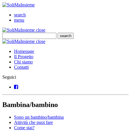
SoliMaInsieme
Cerca
search
Menu
menu
SoliMaInsieme
Close
close
Cerca
search
Cerca
SoliMaInsieme
Close
close
Homepage
Il Progetto
Chi siamo
Contatti
Seguici
Facebook
Bambina/bambino
Sono un bambino/bambina
Attività che puoi fare
Come stai?