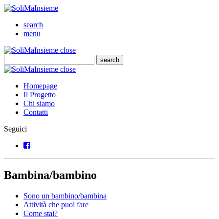
SoliMaInsieme
Cerca
search
Menu
menu
SoliMaInsieme
Close
close
Cerca
search
Cerca
SoliMaInsieme
Close
close
Homepage
Il Progetto
Chi siamo
Contatti
Seguici
Facebook
Bambina/bambino
Sono un bambino/bambina
Attività che puoi fare
Come stai?