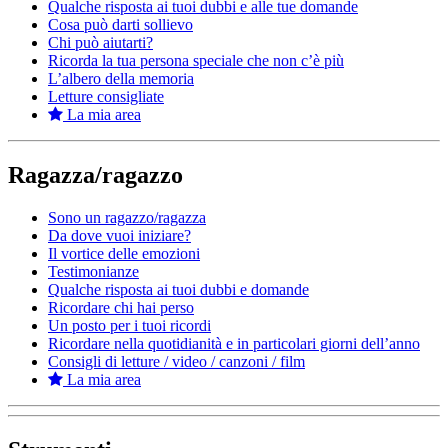
Qualche risposta ai tuoi dubbi e alle tue domande
Cosa può darti sollievo
Chi può aiutarti?
Ricorda la tua persona speciale che non c’è più
L’albero della memoria
Letture consigliate
La mia area
Ragazza/ragazzo
Sono un ragazzo/ragazza
Da dove vuoi iniziare?
Il vortice delle emozioni
Testimonianze
Qualche risposta ai tuoi dubbi e domande
Ricordare chi hai perso
Un posto per i tuoi ricordi
Ricordare nella quotidianità e in particolari giorni dell’anno
Consigli di letture / video / canzoni / film
La mia area