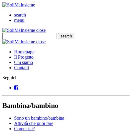
SoliMaInsieme
Cerca
search
Menu
menu
SoliMaInsieme
Close
close
Cerca
search
Cerca
SoliMaInsieme
Close
close
Homepage
Il Progetto
Chi siamo
Contatti
Seguici
Facebook
Bambina/bambino
Sono un bambino/bambina
Attività che puoi fare
Come stai?