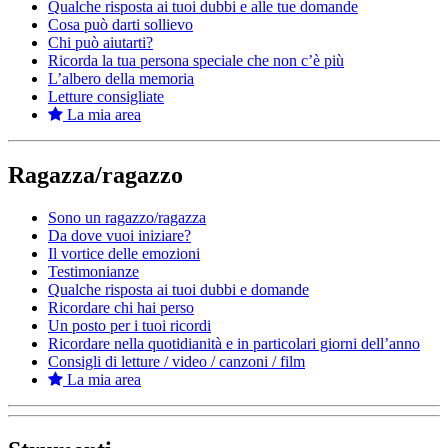
Qualche risposta ai tuoi dubbi e alle tue domande
Cosa può darti sollievo
Chi può aiutarti?
Ricorda la tua persona speciale che non c’è più
L’albero della memoria
Letture consigliate
La mia area
Ragazza/ragazzo
Sono un ragazzo/ragazza
Da dove vuoi iniziare?
Il vortice delle emozioni
Testimonianze
Qualche risposta ai tuoi dubbi e domande
Ricordare chi hai perso
Un posto per i tuoi ricordi
Ricordare nella quotidianità e in particolari giorni dell’anno
Consigli di letture / video / canzoni / film
La mia area