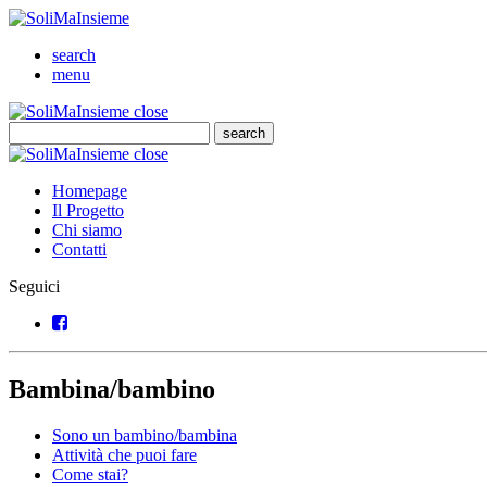
SoliMaInsieme
Cerca
search
Menu
menu
SoliMaInsieme
Close
close
Cerca
search
Cerca
SoliMaInsieme
Close
close
Homepage
Il Progetto
Chi siamo
Contatti
Seguici
Facebook
Bambina/bambino
Sono un bambino/bambina
Attività che puoi fare
Come stai?