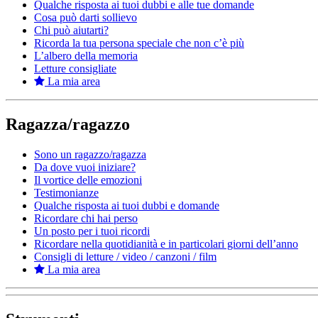
Qualche risposta ai tuoi dubbi e alle tue domande
Cosa può darti sollievo
Chi può aiutarti?
Ricorda la tua persona speciale che non c’è più
L’albero della memoria
Letture consigliate
La mia area
Ragazza/ragazzo
Sono un ragazzo/ragazza
Da dove vuoi iniziare?
Il vortice delle emozioni
Testimonianze
Qualche risposta ai tuoi dubbi e domande
Ricordare chi hai perso
Un posto per i tuoi ricordi
Ricordare nella quotidianità e in particolari giorni dell’anno
Consigli di letture / video / canzoni / film
La mia area