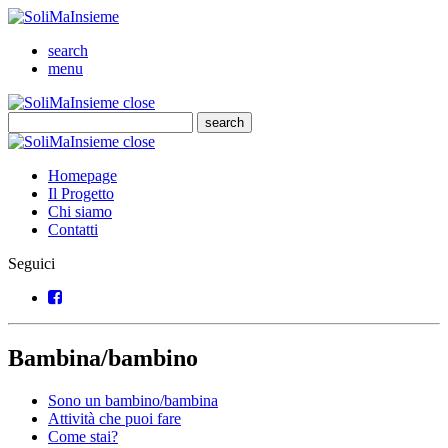
SoliMaInsieme
Cerca
search
Menu
menu
SoliMaInsieme
Close
close
Cerca
search
Cerca
SoliMaInsieme
Close
close
Homepage
Il Progetto
Chi siamo
Contatti
Seguici
Facebook
Bambina/bambino
Sono un bambino/bambina
Attività che puoi fare
Come stai?