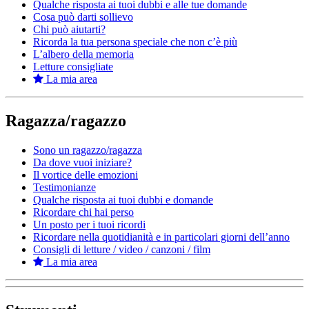
Qualche risposta ai tuoi dubbi e alle tue domande
Cosa può darti sollievo
Chi può aiutarti?
Ricorda la tua persona speciale che non c’è più
L’albero della memoria
Letture consigliate
La mia area
Ragazza/ragazzo
Sono un ragazzo/ragazza
Da dove vuoi iniziare?
Il vortice delle emozioni
Testimonianze
Qualche risposta ai tuoi dubbi e domande
Ricordare chi hai perso
Un posto per i tuoi ricordi
Ricordare nella quotidianità e in particolari giorni dell’anno
Consigli di letture / video / canzoni / film
La mia area