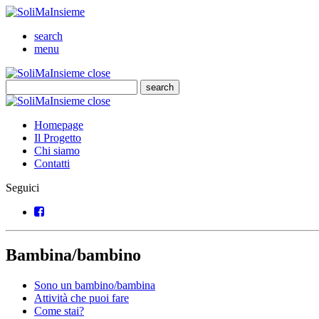
SoliMaInsieme
Cerca
search
Menu
menu
SoliMaInsieme
Close
close
Cerca
search
Cerca
SoliMaInsieme
Close
close
Homepage
Il Progetto
Chi siamo
Contatti
Seguici
Facebook
Bambina/bambino
Sono un bambino/bambina
Attività che puoi fare
Come stai?