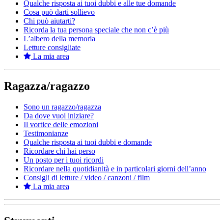
Qualche risposta ai tuoi dubbi e alle tue domande
Cosa può darti sollievo
Chi può aiutarti?
Ricorda la tua persona speciale che non c’è più
L’albero della memoria
Letture consigliate
La mia area
Ragazza/ragazzo
Sono un ragazzo/ragazza
Da dove vuoi iniziare?
Il vortice delle emozioni
Testimonianze
Qualche risposta ai tuoi dubbi e domande
Ricordare chi hai perso
Un posto per i tuoi ricordi
Ricordare nella quotidianità e in particolari giorni dell’anno
Consigli di letture / video / canzoni / film
La mia area