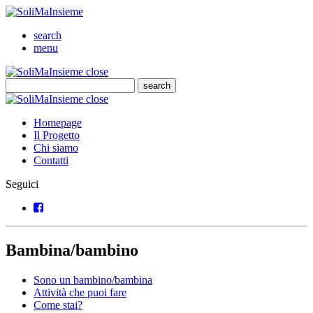
SoliMaInsieme
Cerca
search
Menu
menu
SoliMaInsieme
Close
close
Cerca
search
Cerca
SoliMaInsieme
Close
close
Homepage
Il Progetto
Chi siamo
Contatti
Seguici
Facebook
Bambina/bambino
Sono un bambino/bambina
Attività che puoi fare
Come stai?