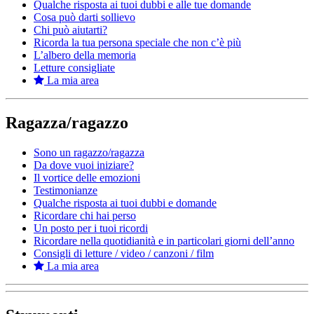
Qualche risposta ai tuoi dubbi e alle tue domande
Cosa può darti sollievo
Chi può aiutarti?
Ricorda la tua persona speciale che non c’è più
L’albero della memoria
Letture consigliate
La mia area
Ragazza/ragazzo
Sono un ragazzo/ragazza
Da dove vuoi iniziare?
Il vortice delle emozioni
Testimonianze
Qualche risposta ai tuoi dubbi e domande
Ricordare chi hai perso
Un posto per i tuoi ricordi
Ricordare nella quotidianità e in particolari giorni dell’anno
Consigli di letture / video / canzoni / film
La mia area