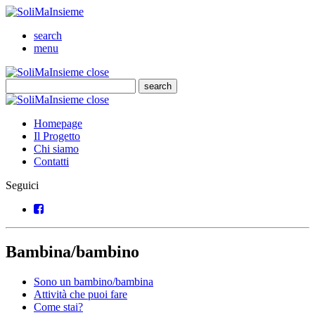
SoliMaInsieme
Cerca
search
Menu
menu
SoliMaInsieme
Close
close
Cerca
search
Cerca
SoliMaInsieme
Close
close
Homepage
Il Progetto
Chi siamo
Contatti
Seguici
Facebook
Bambina/bambino
Sono un bambino/bambina
Attività che puoi fare
Come stai?