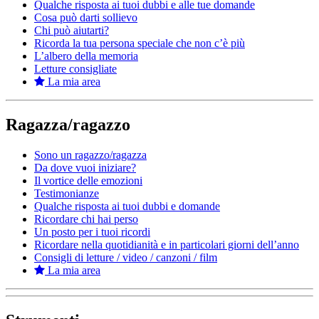
Qualche risposta ai tuoi dubbi e alle tue domande
Cosa può darti sollievo
Chi può aiutarti?
Ricorda la tua persona speciale che non c’è più
L’albero della memoria
Letture consigliate
La mia area
Ragazza/ragazzo
Sono un ragazzo/ragazza
Da dove vuoi iniziare?
Il vortice delle emozioni
Testimonianze
Qualche risposta ai tuoi dubbi e domande
Ricordare chi hai perso
Un posto per i tuoi ricordi
Ricordare nella quotidianità e in particolari giorni dell’anno
Consigli di letture / video / canzoni / film
La mia area